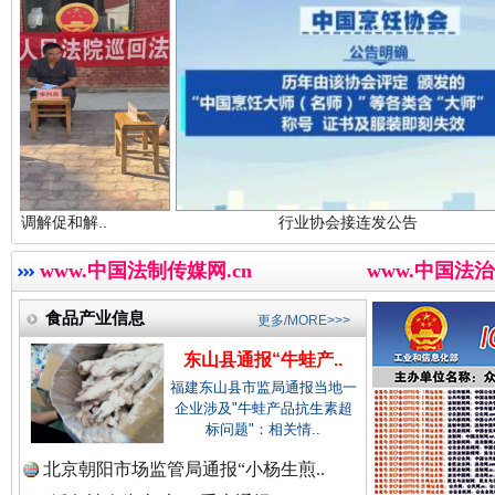
世界屋脊 天路回响
永
中国视频新闻网.
中国廉政法纪网.
.
行业协会接连发公告
东
www.中国法制传媒网.cn
www.中国法治
中国律师在线.中
食品产业信息
更多/MORE>>>
红船起航处 潮起向未来
广州首
东山县通报“牛蛙产..
福建东山县市监局通报当地一
中国参政网.中
企业涉及"牛蛙产品抗生素超
标问题"：相关情..
北京朝阳市场监管局通报“小杨生煎..