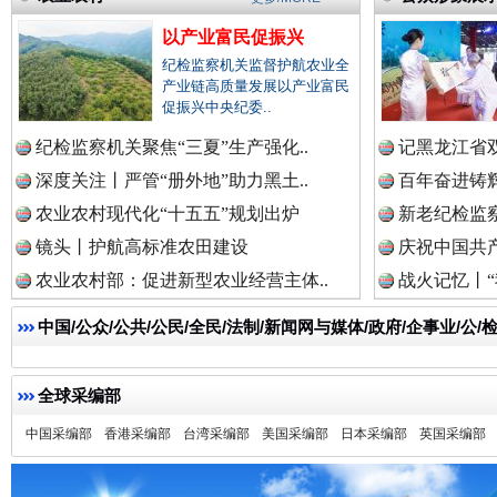
以产业富民促振兴
纪检监察机关监督护航农业全
产业链高质量发展以产业富民
促振兴中央纪委..
纪检监察机关聚焦“三夏”生产强化..
记黑龙江省双
深度关注丨严管“册外地”助力黑土..
百年奋进铸辉
农业农村现代化“十五五”规划出炉
一枚“钉子”竟然扎入要害部门
新老纪检监察
镜头丨护航高标准农田建设
庆祝中国共产
农业农村部：促进新型农业经营主体..
战火记忆丨“
中国/公众/公共/公民/全民/法制/新闻网与媒体/政府/企事业/
全球采编部
中国采编部
香港采编部
台湾采编部
美国采编部
日本采编部
英国采编部