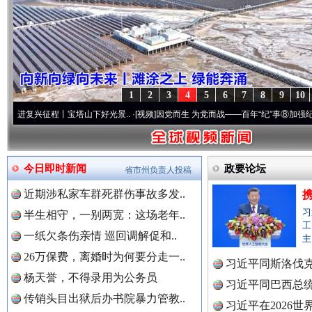
1
2
3
4
5
6
7
8
9
10
程丨宝塔山下好光景..
·[视频]
因党而生 为党而战——百年“纪”事⑧加强纪律..
·[视频]
牢
今日即时新闻
政要论坛
省市州负责人投稿
“后车司机肯定在骂我”
全民健身
近期涉私家车群死群伤事故多发..
习
半生相守，一别两宽：这场老年..
工
一纸欠条伤亲情 巡回调解促和..
主
26万保费，离婚时为何要分走一..
习近平同斯洛伐
杨天誉，不得录用为公务员
习近平同巴西总
传销头目出狱后办书院暴力管教..
习近平在2026