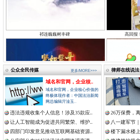
中国检察新闻网.
中国医药新闻网.
公众全民传媒
律师在线说法
更多/MORE>>>
一枚“钉子”竟然扎入要害部门
中国企业新闻网.
域名和官网，企业核..
域名和官网，企业核心价值的
终极体现作者：中国法治新闻
网总编辑亓淦玉..
中国农业新闻网.
违法违规收集个人信息！涉及35款应..
26万保费，
让人工智能成为促进共同繁荣、维护..
八一建军节｜
四部门印发意见推动互联网基础资源..
楼下漏水楼上