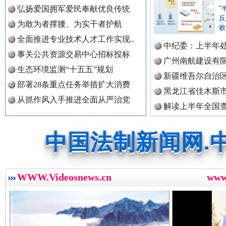
弘扬爱国拥军爱民奉献优良传统
"
中国公民新闻网.
反
为敢为者撑腰、为实干者护航
败
全面推进专业技术人才工作实现..
中纪委：上半年处
事关公共资源交易中心招标投标
广州南航建设有
中国公共新闻网.
生态环境监测“十五五”规划
三年瞒报超千万 隐匿收入偷税被查处..
新疆维吾尔自治
部署28条重点任务举措扩大消费
黑龙江省佳木斯
从抓作风入手推进全面从严治党
解读上半年全国
中国法制新闻网.
数据
中国法治新闻网.
WWW.Videosnews.cn
ww
中国法院新闻网.
祁连巍巍树丰碑
高回报