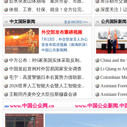
彭水突发山体崩塌 重庆市委、市政..
库尔勒市交通
休假、工资、社保、就业！全方位完..
深度关注丨让
中国法院新闻网.
中文国际新闻
公共国际新闻
更多/MORE>>>
外交部发布重磅视频
中国检察新闻网.
7月13日，外交部发言人办公
室发布双语视频《南海听涛》
中国公共新闻网..
“后车司机肯定在骂我”
全民健身
中方公布：对6家美国实体采取反制..
China and the
中国医药新闻网.
中国发起首例对外贸易国家安全调查
Li Qiang to At
毛宁：高度警惕日本右翼势力借助新..
Colombian Mini
2026世界人工智能大会暨人工智能全..
Assistant Fore
中国企业新闻网.
王毅同丹麦外交大臣拉斯穆森会谈
Assistant Fore
www.中国公众网.cn
www.中国公众新闻.中
中国农业新闻网.