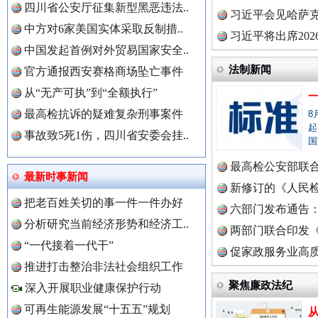
四川省公安厅征集新型黑恶违法..
理高级..
习近平会见哈萨
中方对6家美国实体采取反制措..
习近平将出席20
世界屋脊 天路回响
永
中国发起首例对外贸易国家安全..
球治理..
法制新闻
官方通报西安赛格商场坠亡事件
从“无产可执”到“全额执行”
最高检抗诉的疑难复杂刑事案件
8
起
事故致5死1伤，四川省安委会挂..
国
最高检公安部联
最新时事新闻
周岁未..
新修订的《人民
把老百姓关切的事一件一件办好
中国全民新闻网.
布
六部门发布通告
分析研究当前经济形势和经济工..
两部门联合印发
红船起航处 潮起向未来
广州首
“一代接着一代干”
定》
促家政服务业高质
推进打击整治非法社会组织工作
中国公众新闻网.
聚焦廉政法纪
深入开展职业健康保护行动
可再生能源发展“十五五”规划