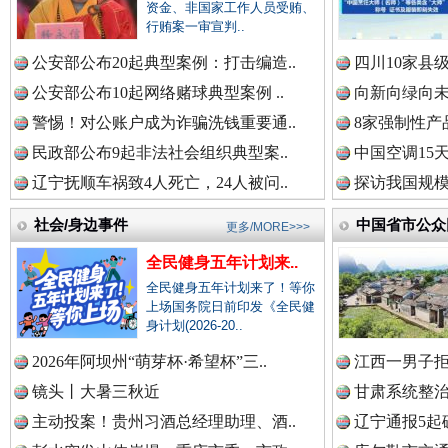
资金、非国家工作人员受贿、
中国公众新闻网.
行贿案一审宣判..
公安部公布20起典型案例：打击编造..
四川10家县
公安部公布10起网络赌球典型案例 ..
向新向绿向未
中国公民新闻网.
警惕！对公账户成为诈骗洗钱重要通..
8家强制性产
春天里的科技盛宴
民政部公布9起非法社会组织典型案..
中国空调15
辽宁抚顺车祸致4人死亡，24人被问..
探访我国规模
中国公共新闻网.
社会/身边事件
中国省市公众
更多/MORE>>>
全民健身五年计划来..
全民健身五年计划来了！等你
中国法制新闻网.
上场国务院日前印发《全民健
身计划(2026-20..
2026年阿坝州“萌芽杯·希望杯”三..
江西一男子拒
镜头丨大暑三秋近
甘肃系统整治
中国法治新闻网.
巳巳如意，开工大吉！
三轮上
主动投案！贵州习酒总经理助理、酒..
辽宁通报5起