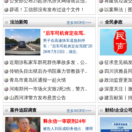
中国视频新闻网.
公安部公布25起涉汛涉灾网络谣言违..
将建筑垃圾
辟谣！工信部没有发布过这个文件！
以案释法｜图“
雄关漫道展新颜
“
法治新闻
全民参政
更多/MORE>>>
中国廉政法纪网.
“后车司机肯定在骂..
男子在高速快车道急刹停
车："后车司机肯定在骂我"20
26年7月13日，湖北..
中国律师在线.中
近期涉私家车群死群伤事故多发，公..
征求意见稿发
传销头目出狱后办书院暴力管教孩子..
四川洪雅县同
青岛市黄岛区通报一起火情
政治监督更
中国参政网.中
河南郑州一市场火灾致2死2伤，警方..
深度关注丨
衣柜里的秘密
高速路上
山西河津警方发布悬赏公告
建言献策丨持
中国全民新闻网.
案件追踪调查
财经/企业公
更多/MORE>>>
释永信一审获刑24年
被告人刘应成职务侵占、挪用