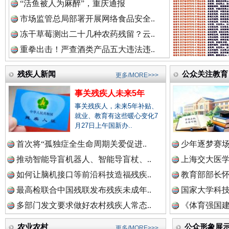
“活鱼被人为麻醉”，重庆通报
市场监管总局部署开展网络食品安全..
冻干草莓测出二十几种农药残留？云..
重拳出击！严查酒类产品五大违法违..
三年瞒报超千万 隐匿收入偷税被查处..
残疾人新闻
公众关注教育
更多/MORE>>>
事关残疾人未来5年
事关残疾人，未来5年补贴、
就业、教育有这些暖心变化7
月27日上午国新办..
首次将“孤独症全生命周期关爱促进..
少年逐梦赛场
推动智能导盲机器人、智能导盲杖、..
上海交大医
如何让脑机接口等前沿科技造福残疾..
教育部部长怀
最高检联合中国残联发布残疾未成年..
国家大学科技
祁连巍巍树丰碑
高回报
多部门发文要求做好农村残疾人常态..
《体育强国建
农业农村
公众形象展
更多/MORE>>>