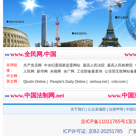
雄关漫道展新颜
“
www.全民网.中国
ww
友情链
共产党员网
中央纪委国家监委网站
最高人民法院
最高人民检察院
接：
人民网
新华网
央视网
央广网
工信部备案查询
公安部互联网站备
中文网：
英文网：
Qiushi Online |
People's Daily Online |
xinhua.net |
cntv.com |
衣柜里的秘密
高速路上
www.中国法制网.net
www.中
关于我们
|
公众采编部
|
法律声明
| 中国
京ICP备11011765号1至3
ICP许可证: 京B2-20251785
广