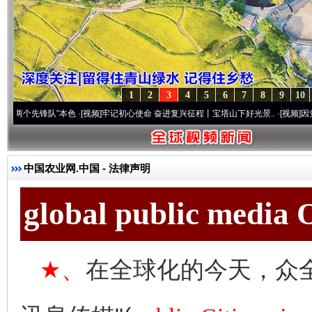
1
2
3
4
5
6
7
8
9
10
锋队”本色
·[视频]
牢记初心使命 奋进复兴征程丨宝塔山下好光景..
·[视频]
因党而生 为党
中国农业网.中国
- 法律声明
global public media
★、
在全球化的今天，众