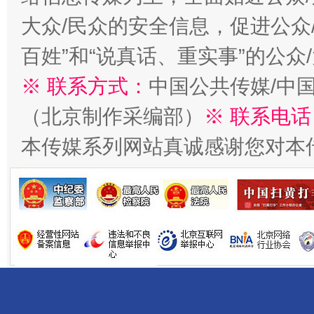
大众/民众的安全信息，促进公众
百姓”和“说真话、重实事”的公众
※ 联系方式：
中国公共传媒/中
（北京制作采编部）
※ 联系电话
法徽映军营 权益有保障
让
本传媒系列网站真诚感谢您对本
一批国家标准开始实施
从