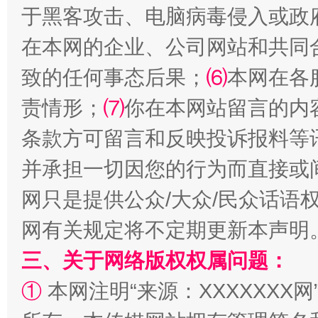
于黑客攻击、电脑病毒侵入或政
在本网的企业、公司网站和共同
从幼儿园到大学，有这些资助
“
致的任何事态后果；
⑹
本网在各
责情形；
⑺
你在本网站留言的内
条款方可留言和反映投诉报料等
并承担一切因您的行为而直接或
网只是提供公众/大众/民众话语
网有关规定将不定期更新本声明
三、关于网络版权权属问题：
事关残疾人未来5年
让
①
本网注明“来源：XXXXXXX网