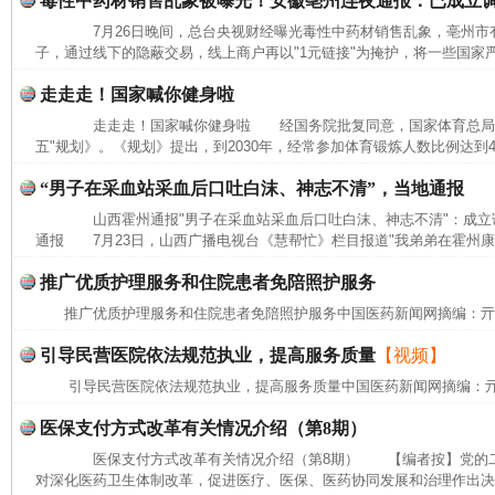
毒性中药材销售乱象被曝光！安徽亳州连夜通报：已成立
7月26日晚间，总台央视财经曝光毒性中药材销售乱象，亳州市有
子，通过线下的隐蔽交易，线上商户再以"1元链接"为掩护，将一些国家严
走走走！国家喊你健身啦
走走走！国家喊你健身啦 经国务院批复同意，国家体育总局近
五"规划》。《规划》提出，到2030年，经常参加体育锻炼人数比例达到
“男子在采血站采血后口吐白沫、神志不清”，当地通报
山西霍州通报"男子在采血站采血后口吐白沫、神志不清"：成
通报 7月23日，山西广播电视台《慧帮忙》栏目报道"我弟弟在霍州康
推广优质护理服务和住院患者免陪照护服务
推广优质护理服务和住院患者免陪照护服务中国医药新闻网摘编：
引导民营医院依法规范执业，提高服务质量
【视频】
引导民营医院依法规范执业，提高服务质量中国医药新闻网摘编：
医保支付方式改革有关情况介绍（第8期）
医保支付方式改革有关情况介绍（第8期） 【编者按】党的二
对深化医药卫生体制改革，促进医疗、医保、医药协同发展和治理作出决策