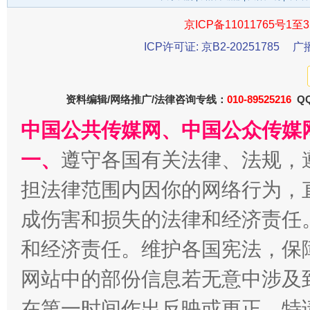
京ICP备11011765号1至3
ICP许可证: 京B2-20251785
广
资料编辑/网络推广/法律咨询专线：
010-89525216
QQ
中国公共传媒网、中国公众传媒
法徽映军营 权益有保障
让
一、
遵守各国有关法律、法规，
担法律范围内因你的网络行为，
成伤害和损失的法律和经济责任
和经济责任。维护各国宪法，保
网站中的部份信息若无意中涉及
在第一时间作出反映或更正。特