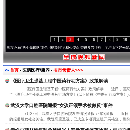
1
2
3
4
5
6
7
8
9
10
]
永葆“两个先锋队”本色
·[视频]
牢记初心使命 奋进复兴征程丨宝塔山下好光景..
·[视频]
首页
- 医药医疗/康养 -
省市负责人>>>
《医疗卫生强基工程中医药行动方案》政策解读
《医疗卫生强基工程中医药行动方案》政策解读 近日，国家中
了《医疗卫生强基工程中医药行动方案》(以下简称《中医药行动方案》)。
武汉大学口腔医院通报“女孩正颌手术被做反”事件
7月27日，武汉大学口腔医院发布情况通报：情况通报 近日
的报道引发社会关注。我院高度重视，已成立专项调查组开展核查，目前，