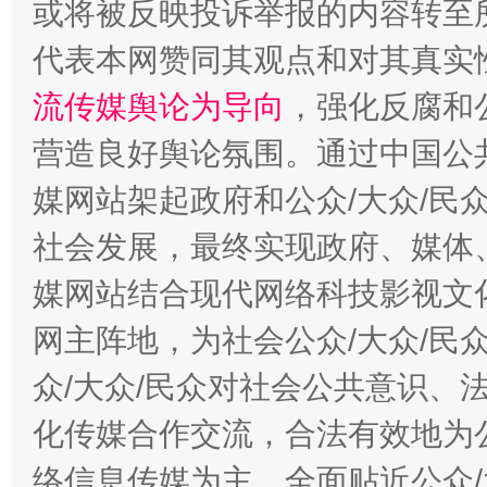
或将被反映投诉举报的内容转至
代表本网赞同其观点和对其真实
完善运行机制助力责任有效落实
流传媒舆论为导向
，强化反腐和
营造良好舆论氛围。通过中国公共
媒网站架起政府和公众/大众/民
社会发展，最终实现政府、媒体、
媒网站结合现代网络科技影视文
网主阵地，为社会公众/大众/民
一纸欠条伤亲情 巡回调解促和解..
行
众/大众/民众对社会公共意识、
化传媒合作交流，合法有效地为公
络信息传媒为主，全面贴近公众/