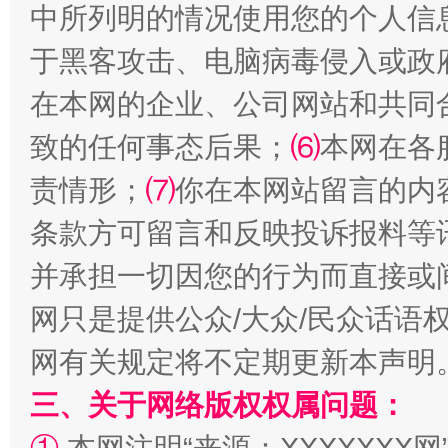
中所列明的情况使用您的个人信
于黑客攻击、电脑病毒侵入或政
在本网的企业、公司网站和共同
全民健身五年计划来了！等你上场
致的任何事态后果；
⑹
本网在各
责情形；
⑺
你在本网站留言的内
条款方可留言和反映投诉报料等
并承担一切因您的行为而直接或
网只是提供公众/大众/民众话语
网有关规定将不定期更新本声明
三、关于网络版权权属问题：
阿坝州三大球赛在茂县开幕
规模最