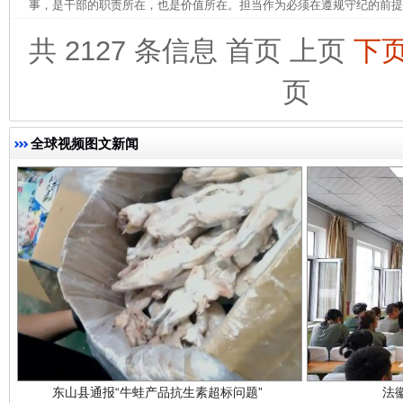
事，是干部的职责所在，也是价值所在。担当作为必须在遵规守纪的前提下
共 2127 条信息
首页
上页
下
页
完善运行机制助力责任有效落实
一纸欠条
全球视频图文新闻
东山县通报“牛蛙产品抗生素超标问题”
法