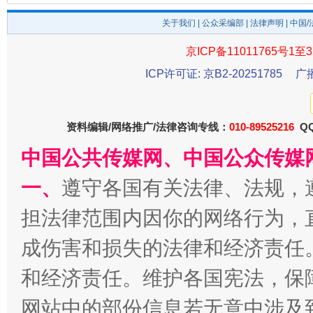
关于我们
|
公众采编部
|
法律声明
| 中国
京ICP备11011765号1至3
ICP许可证: 京B2-20251785
广
资料编辑/网络推广/法律咨询专线：
010-89525216
QQ
中国公共传媒网、中国公众传媒
千年窑火 生生不息
一
一、
遵守各国有关法律、法规，
担法律范围内因你的网络行为，
成伤害和损失的法律和经济责任
和经济责任。维护各国宪法，保
网站中的部份信息若无意中涉及