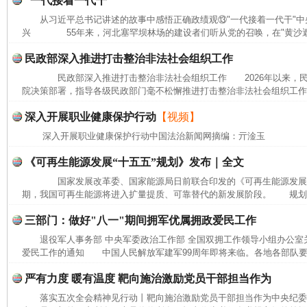
“一代接着一代干”
从习近平总书记讲述的故事中感悟正确政绩观⑬"一代接着一代干"中
兴 55年来，河北塞罕坝林场的建设者们听从党的召唤，在"黄沙遮天
民政部深入推进打击整治非法社会组织工作
民政部深入推进打击整治非法社会组织工作 2026年以来，民
院决策部署，指导各级民政部门毫不松懈推进打击整治非法社会组织工作，
深入开展职业健康保护行动
【视频】
深入开展职业健康保护行动中国法治新闻网摘编：亓淦玉
《可再生能源发展“十五五”规划》发布｜全文
国家发展改革委、国家能源局日前联合印发的《可再生能源发展"十
期，我国可再生能源将进入扩量提质、可靠替代的新发展阶段。 规划提出
三部门：做好"八一"期间拥军优属拥政爱民工作
退役军人事务部 中央军委政治工作部 全国双拥工作领导小组办公室
爱民工作的通知 中国人民解放军建军99周年即将来临。各地各部队要坚
严有力度 暖有温度 靶向施治激励党员干部担当作为
落实五次全会精神见行动丨靶向施治激励党员干部担当作为中央纪