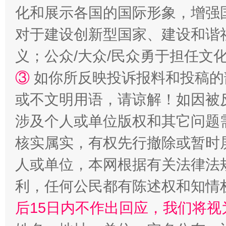
化和展示各国的国际形象，增强
扯下公款旅游的“隐身衣”
如何以同
对于建设创新型国家、建设和谐
义；公众/大众/民众勇于担任文
③
如你所反映投诉报料和投稿的
或不文明用语，请谅解！如因被
涉及个人或单位版权和其它问题
核实属实，有权先行撤除或暂时
“蜀中异人”王建安的艺术幻境
人或单位，本网根据有关法律法
利，任何公民都有陈述权和知情
后15日内不作出回应，我们将视