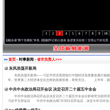
1
2
3
4
5
6
7
8
9
10
]
永葆“两个先锋队”本色
·[视频]
牢记初心使命 奋进复兴征程丨宝塔山下好光景..
·[视频]
首页
- 时事新闻 -
省市负责人>>>
东风浩荡开新局
东风浩荡开新局——习近平经济思想指引中国经济高质量发展行稳致远
年。世界第二大经济体交出怎样的发展答卷，举世关注。 上半年，面对
中共中央政治局召开会议 决定召开二十届五中全会
中共中央政治局召开会议决定召开二十届五中全会分析研究当前经
习近平主持会议 中共中央政治局7月30日召开会议，决定今年10月在北