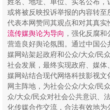
姓名、地址、单位、实名公布，让
或将被反映投诉举报的内容转至
代表本网赞同其观点和对其真实
完善运行机制助力责任有效落实
一纸欠条
流传媒舆论为导向
，强化反腐和
营造良好舆论氛围。通过中国公共
媒网站架起政府和公众/大众/民
社会发展，最终实现政府、媒体、
媒网站结合现代网络科技影视文
网主阵地，为社会公众/大众/民
东山县通报“牛蛙产品抗生素超标问题”
法
众/大众/民众对社会公共意识、
化传媒合作交流，合法有效地为公