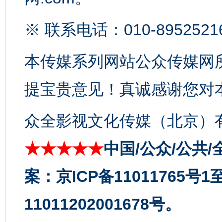
※ 联系电话：010-8952521
公平竞争审查“十大案例”出炉！
一纸欠条
本传媒系列网站公众传媒网
提宝贵意见！真诚感谢您对
众全影视文化传媒（北京）有
★★★★★
中国/公众/公共/
案：京ICP备11011765号
东山县通报“牛蛙产品抗生素超标问题”
法
11011202001678号。