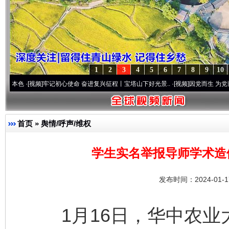
1
2
3
4
5
6
7
8
9
10
视频]
牢记初心使命 奋进复兴征程丨宝塔山下好光景..
·[视频]
因党而生 为党而战——百年“
首页
»
舆情/呼声/维权
学生实名举报导师学术造
发布时间：2024-01-
1月16日，华中农业