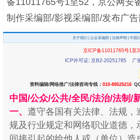
备11011765号1至52，京公网安备：
制作采编部/影视采编部/发布广告
公平竞争审查“十大案例”出炉！
一纸欠条
关于我们
|
公众采编部
|
法律声明
| 中国
京ICP备11011765号1至3
ICP许可证: 京B2-20251785
广
资料编辑/网络推广/法律咨询专线：
010-89525216
QQ
中国/公众/公共/全民/法治/法
东山县通报“牛蛙产品抗生素超标问题”
法
一、
遵守各国有关法律、法规，
规及行业规定和网络职业道德，
间接引起的给他人或（单位）造