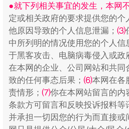
●就下列相关事宜的发生，本网
定或相关政府的要求提供您的个
他原因导致的个人信息泄漏；
⑶
中所列明的情况使用您的个人信
于黑客攻击、电脑病毒侵入或政
受贿1.44亿！段成刚被判无期
从幼儿
在本网的企业、公司网站和共同
致的任何事态后果；
⑹
本网在各
责情形；
⑺
你在本网站留言的内
条款方可留言和反映投诉报料等
并承担一切因您的行为而直接或