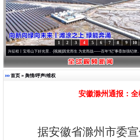
1
2
3
4
5
6
7
8
9
10
宝塔山下好光景..
·[视频]
因党而生 为党而战——百年“纪”事⑧加强纪律..
·[视频]
牢记初
首页
»
舆情/呼声/维权
安徽滁州通报：全
据安徽省滁州市委宣传