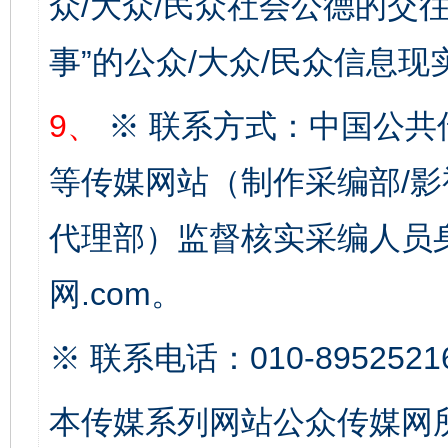
众/大众/民众社会公德的交往
事”的公众/大众/民众信息现
东山县通报“牛蛙产品抗生素超标问题”
法
9、
※ 联系方式：中国公共
等传媒网站（制作采编部/影
代理部）监督核实采编人员身
网.com。
千年窑火 生生不息
一
※ 联系电话：010-8952521
本传媒系列网站公众传媒网