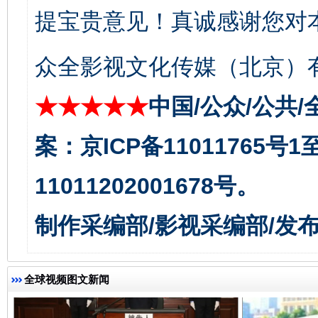
提宝贵意见！真诚感谢您对
众全影视文化传媒（北京）有
★★★★★
中国/公众/公共/
揭开“小金库”的免责幌子
案：京ICP备11011765号
11011202001678号。
制作采编部/影视采编部/发
全球视频图文新闻
受贿1.44亿！段成刚被判无期
从幼儿