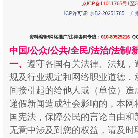
京ICP备11011765号1至3
ICP许可证: 京B2-20251785
广
揭开“小金库”的免责幌子
资料编辑/网络推广/法律咨询专线：
010-89525216
QQ
中国/公众/公共/全民/法治/法
一、
遵守各国有关法律、法规，
规及行业规定和网络职业道德，
间接引起的给他人或（单位）造
递假新闻造成社会影响的，本网
受贿1.44亿！段成刚被判无期
从幼儿
国宪法，保障公民的言论自由和
无意中涉及到您的权益，请及时