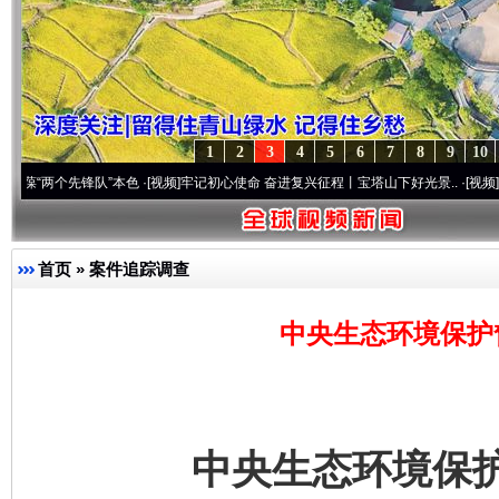
1
2
3
4
5
6
7
8
9
10
个先锋队”本色
·[视频]
牢记初心使命 奋进复兴征程丨宝塔山下好光景..
·[视频]
因党而生 
首页
»
案件追踪调查
中央生态环境保护
中央生态环境保