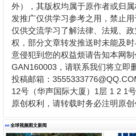
外），其版权均属于原作者或归属
发推广仅供学习参考之用，禁止用
仅供交流学习了解法律、法规、政
权，部分文章转发推送时未能及时
东山县通报“牛蛙产品抗生素超标问题”
法
意侵犯到您的权益烦请告知本网制作采编
GAN160003，请联系我们将立即删
投稿邮箱：3555333776@QQ
12号（华声国际大厦）1层 1 2
原创权利，请转载时务必注明原创作
全球视频图文新闻
千年窑火 生生不息
一