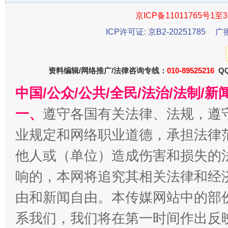
京ICP备11011765号1至3
ICP许可证: 京B2-20251785
广
东山县通报“牛蛙产品抗生素超标问题”
法
资料编辑/网络推广/法律咨询专线：
010-89525216
QQ
中国/公众/公共/全民/法治/法制/
一、
遵守各国有关法律、法规，遵
业规定和网络职业道德，承担法律
他人或（单位）造成伤害和损失的
响的，本网将追究其相关法律和经
由和新闻自由。本传媒网站中的部
千年窑火 生生不息
一
系我们，我们将在第一时间作出反