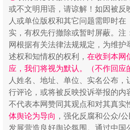
或不文明用语，请谅解！如因被反
人或单位版权和其它问题需即时在
实，有权先行撤除或暂时屏蔽。注
网根据有关法律法规规定，为维护
扯下公款旅游的“隐身衣”
如何以同
述权和知情权的权利，
在收到本网
应，我们将视为默认。（不作回应
人姓名、地址、单位、实名公布，让
行评论，或将被反映投诉举报的内
不代表本网赞同其观点和对其真实
体舆论为导向
，强化反腐和公众/公
发展营造良好舆论氛围。通过中国公
“蜀中异人”王建安的艺术幻境