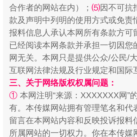
受贿1.44亿！段成刚被判无期
从幼儿
合作者的网站在内）；
⑸
因不可抗
款及声明中列明的使用方式或免责
报料信息人承认本网所有条款方可
已经阅读本网条款并承担一切因您
网无关。本网只是提供公众/公民/
互联网法律法规及行业规定和国际
三、关于网络版权权属问题：
全民健身五年计划来了！等你上场
①
本网注明“来源：XXXXXXX网”
有。本传媒网站拥有管理笔名和代
留言在本网站内容和反映投诉报料
所属网站的一切权力。你在本传媒