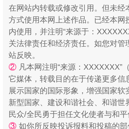
在网站内转载或修改引用。但未经
方式使用本网上述作品。已经本网
阿坝州三大球赛在茂县开幕
规模最
内使用，并注明“来源于：XXXXX
关法律责任和经济责任。如您对管
站反映。
②
凡本网注明“来源：XXXXXX
它媒体，转载目的在于传递更多信
展示国家的国际形象，增强国家软
新型国家、建设和谐社会、和谐世界
国家大学科技园优化重塑工作
民众/全民勇于担任文化使者与和
③
如你所反映投诉报料和投稿的部