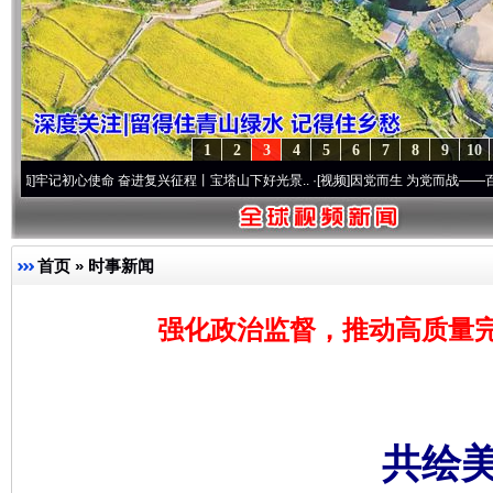
1
2
3
4
5
6
7
8
9
10
初心使命 奋进复兴征程丨宝塔山下好光景..
·[视频]
因党而生 为党而战——百年“纪”事⑧
首页
»
时事新闻
强化政治监督，推动高质量完
共绘