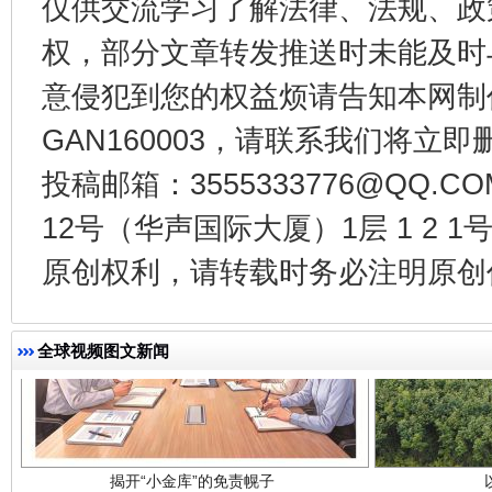
仅供交流学习了解法律、法规、政
权，部分文章转发推送时未能及时
千年窑火 生生不息
一
意侵犯到您的权益烦请告知本网制作采编
GAN160003，请联系我们将立即删
投稿邮箱：3555333776@QQ
12号（华声国际大厦）1层 1 2
原创权利，请转载时务必注明原创作
全球视频图文新闻
揭开“小金库”的免责幌子