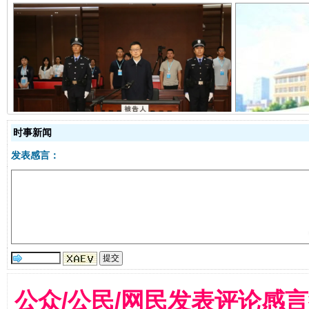
受贿1.44亿！段成刚被判无期
从幼儿
时事新闻
发表感言：
全民健身五年计划来了！等你上场
公众/公民/网民发表评论感