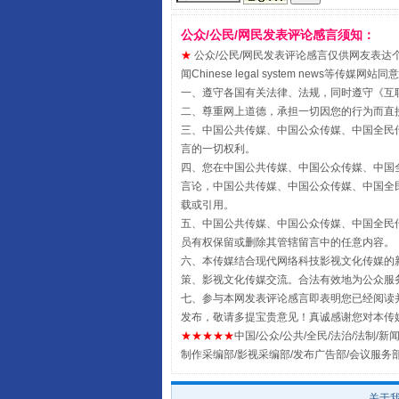
公众/公民/网民发表评论感言须知：
★
公众/公民/网民发表评论感言仅供网友表达个人看法
闻Chinese legal system new
一、遵守各国有关法律、法规，同时遵守《
互
国家大学科技园优化重塑工作
二、尊重网上道德，承担一切因您的行为而直
三、中国公共传媒、中国公众传媒、中国全民传媒China 
言的一切权利。
四、您在中国公共传媒、中国公众传媒、中国全民传媒Chin
言论，中国公共传媒、中国公众传媒、中国全民传媒China
载或引用。
五、中国公共传媒、中国公众传媒、中国全民传媒China 
员有权保留或删除其管辖留言中的任意内容。
六、本传媒结合现代网络科技影视文化传媒的新
策、影视文化传媒交流。合法有效地为公众服
七、参与本网发表评论感言即表明您已经阅读并
发布，敬请多提宝贵意见！真诚感谢您对本传
扯下公款旅游的“隐身衣”
★★★★★
中国/公众/公共/全民/法治/法制/新闻
制作采编部/影视采编部/发布广告部/会议服务
关于