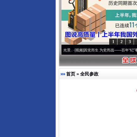
1
2
3
 奋进复兴征程丨宝塔山下好光景..
·[视频]
因党而生 为党而战——百年“纪”事⑧加强纪律
首页
»
全民参政