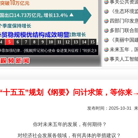
事关公共资
《生态环境监
读
四部门印发
多部门联合部
《美丽中国建
4
5
6
7
8
9
10
11
12
13
14
15
未来五年，
..
·[视频]
牢记初心使命 奋进复兴征程丨“转折之城”激荡..
·[视频]
牢记初心使命 奋进复
事关人工智
“十五五”规划《纲要》问计求策，等你来
发布时间：2025-10-31 
你对未来五年的发展，有何期待？
对经济社会发展各领域，有何具体的举措建议？