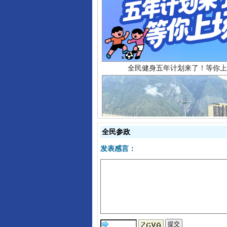
全民健身五年计划来了！等你上
全民参政
发表感言：
阿坝州三大球赛在茂县开幕