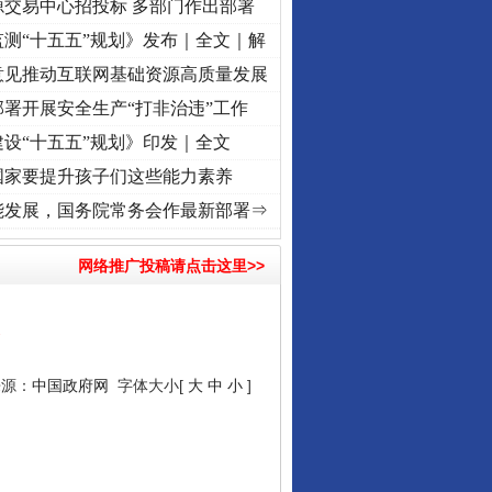
源交易中心招投标 多部门作出部署
测“十五五”规划》发布｜全文｜解
意见推动互联网基础资源高质量发展
署开展安全生产“打非治违”工作
设“十五五”规划》印发｜全文
国家要提升孩子们这些能力素养
兴征程丨红船起航处 潮起..
·[视频]
一首歌的时间，读懂乐至的“诗与远方”
·[视频]
从《水
能发展，国务院常务会作最新部署⇒
网络推广投稿请点击这里>>
→
来源：
中国政府网
字体大小[
大
中
小
]