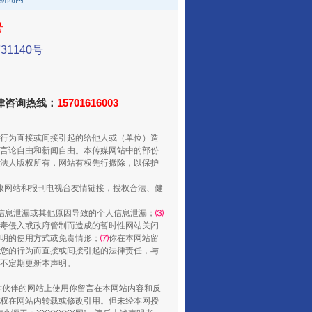
号
1140号
法律咨询热线：
15701616003
还老百姓一个明白家底
行为直接或间接引起的给他人或（单位）造
言论自由和新闻自由。本传媒网站中的部份
法人版权所有，网站有权先行撤除，以保护
健康网站和报刊电视台友情链接，授权合法、健
信息泄漏或其他原因导致的个人信息泄漏；
⑶
毒侵入或政府管制而造成的暂时性网站关闭
明的使用方式或免责情形；
⑺
你在本网站留
您的行为而直接或间接引起的法律责任，与
将不定期更新本声明。
合作伙伴的网站上使用你留言在本网站内容和反
权在网站内转载或修改引用。但未经本网授