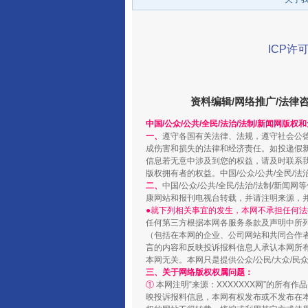
ICP许可
资料编辑/网络推广/法律
中国/公众/公共/全民/法治/法制/新闻网版权
“蜀中异人”王建安的艺术幻境
一、
遵守各国有关法律、法规，遵守社会公
成伤害和损失的法律和经济责任。如投递假
信息若无意中涉及到您的权益，请及时联系
版权拥有者的权益。中国/公众/公共/全民/法
二、
中国/公众/公共/全民/法治/法制/
康网站和报刊电视台转载，并请注明来源，
●就下列相关事宜的发生，本网不承担任何法
任何第三方根据本网各服务条款及声明中所
（包括在本网的企业、公司网站和共同合作
言的内容和反映投诉报料信息人承认本网所
本网无关。本网只是提供公众/公民/大众/
三、关于网络版权权属问题：
①
本网注明“来源：XXXXXXX网”的所有
映投诉报料信息，本网有权发布或不发布在