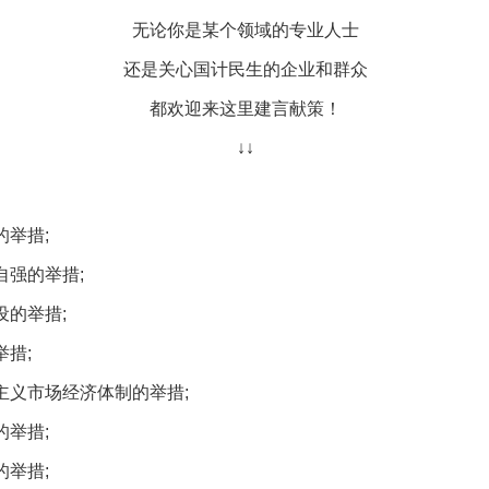
无论你是某个领域的专业人士
实
一纸欠条伤亲情 巡回调解促和解..
还是关心国计民生的企业和群众
都欢迎来这里建言献策！
↓↓
举措;
强的举措;
的举措;
题”
法徽映军营 权益有保障
措;
义市场经济体制的举措;
举措;
举措;