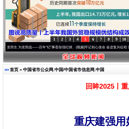
1
2
3
4
5
6
7
8
9
10
为党而战——百年“纪”事⑧加强纪律..
·[视频]
牢记初心使命 奋进复兴征程丨“转折之城”激
首页
»
中国省市公众网.中国/中国省市信息网.中国
回眸2025丨
重庆建强用