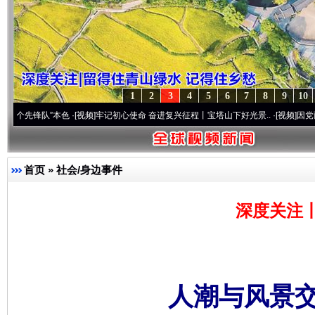
1
2
3
4
5
6
7
8
9
10
队”本色
·[视频]
牢记初心使命 奋进复兴征程丨宝塔山下好光景..
·[视频]
因党而生 为党而
首页
»
社会/身边事件
深度关注
人潮与风景交