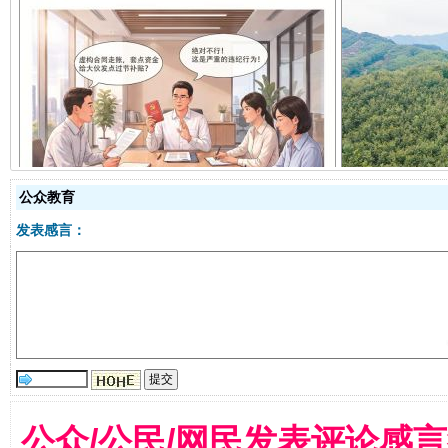
揭开“小金库”的免责幌子
公众教育
发表感言：
受贿1.44亿！段成刚被判无期
从幼儿
公众/公民/网民发表评论感