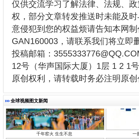
仅供交流学习了解法律、法规、政
权，部分文章转发推送时未能及时
东山县通报“牛蛙产品抗生素超标问题”
法
意侵犯到您的权益烦请告知本网制作采编
GAN160003，请联系我们将立即删
投稿邮箱：3555333776@QQ
12号（华声国际大厦）1层 1 2
原创权利，请转载时务必注明原创作
千年窑火 生生不息
一
全球视频图文新闻