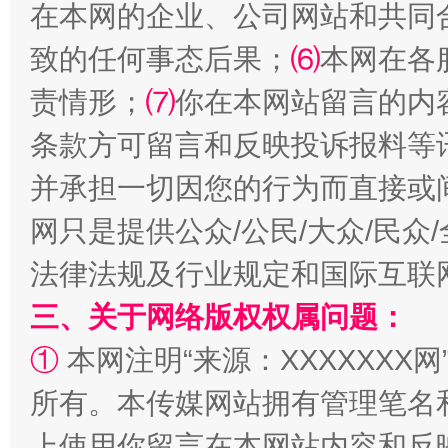
在本网的企业、公司网站和共同
致的任何事态后果；
⑹
本网在各
责情形；
⑺
你在本网站留言的内
条款方可留言和反映投诉报料等
全民健身五年计划来了！等你上场
并承担一切因您的行为而直接或
网只是提供公众/公民/大众/民
法律法规及行业规定和国际互联
三、关于网络版权权属问题：
①
本网注明“来源：XXXXXXX网
所有。本传媒网站拥有管理笔名
上使用你留言在本网站内容和反
阿坝州三大球赛在茂县开幕
规模最