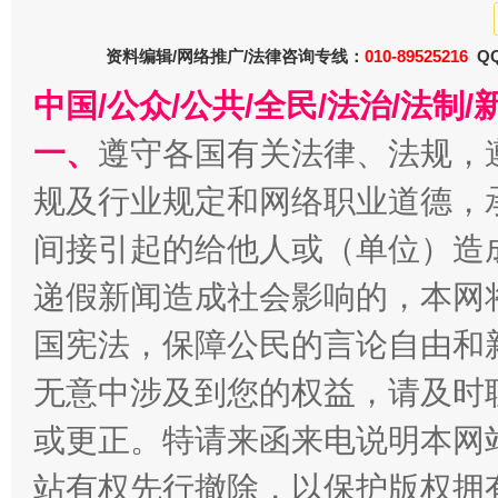
东山县通报“牛蛙产品抗生素超标问题”
法
资料编辑/网络推广/法律咨询专线：
010-89525216
QQ
中国/公众/公共/全民/法治/法
一、
遵守各国有关法律、法规，
规及行业规定和网络职业道德，
间接引起的给他人或（单位）造
递假新闻造成社会影响的，本网
千年窑火 生生不息
一
国宪法，保障公民的言论自由和
无意中涉及到您的权益，请及时
或更正。特请来函来电说明本网
站有权先行撤除，以保护版权拥有者