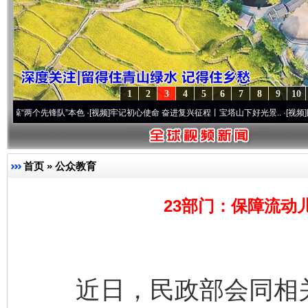
1
2
3
4
5
6
7
8
9
10
先锋队”本色
·[视频]
牢记初心使命 奋进复兴征程丨宝塔山下好光景..
·[视频]
因党而生 为
首页
»
公众教育
23部门：保障流动
近日，民政部会同相关