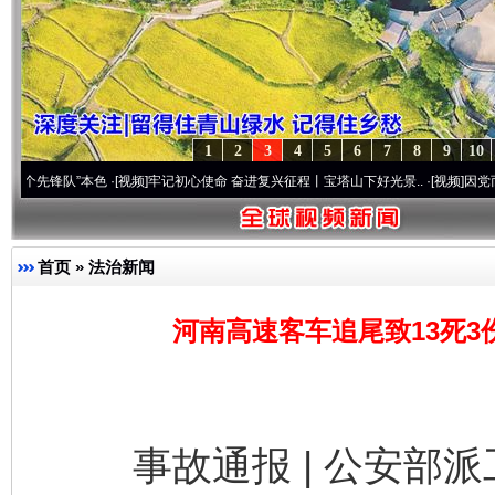
1
2
3
4
5
6
7
8
9
10
队”本色
·[视频]
牢记初心使命 奋进复兴征程丨宝塔山下好光景..
·[视频]
因党而生 为党而
首页
»
法治新闻
河南高速客车追尾致13死3
事故通报 | 公安部派