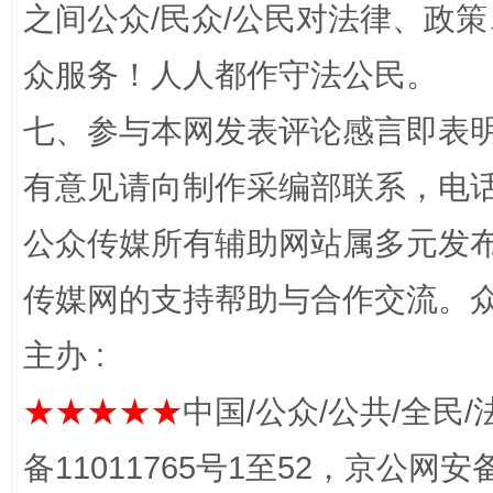
之间公众/民众/公民对法律、政
众服务！人人都作守法公民。
“蜀中异人”王建安的艺术幻境
七、参与本网发表评论感言即表明
有意见请向制作采编部联系，电话：0
公众传媒所有辅助网站属多元发
传媒网的支持帮助与合作交流。
主办 :
完善运行机制助力责任有效落实
一纸欠条
★★★★★
中国/公众/公共/全民/
备11011765号1至52，京公网安备：