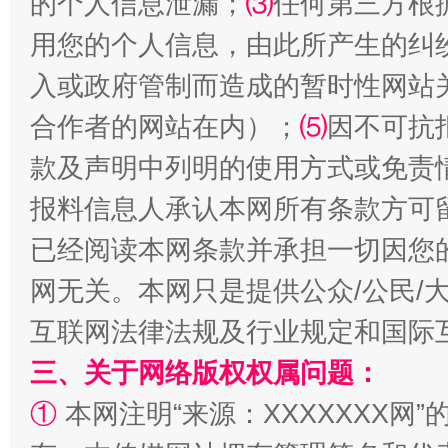
的个人信息泄漏；
⑶
任何第三方根
用您的个人信息，由此所产生的纠
受贿1.44亿！段成刚被判无期
从幼儿
入或政府管制而造成的暂时性网站
合作者的网站在内）；
⑸
因不可抗
款及声明中列明的使用方式或免责
报料信息人承认本网所有条款方可
已经阅读本网条款并承担一切因您
网无关。本网只是提供公众/公民/
全民健身五年计划来了！等你上场
互联网法律法规及行业规定和国际
三、关于网络版权权属问题：
①
本网注明“来源：XXXXXXX网”