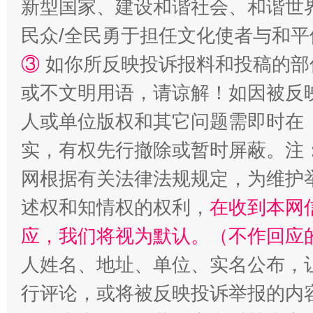
新型国家、建设和谐社会、和谐世界
民众/全民勇于担任文化使者与和
③
如你所反映投诉报料和投稿的部
或不文明用语，请谅解！如因被反
人或单位版权和其它问题需即时在
实，有权先行撤除或暂时屏蔽。注
扯下公款旅游的“隐身衣”
如何以同
网根据有关法律法规规定，为维护
述权和知情权的权利，
在收到本网
应，我们将视为默认。（不作回应
人姓名、地址、单位、实名公布，让
行评论，或将被反映投诉举报的内