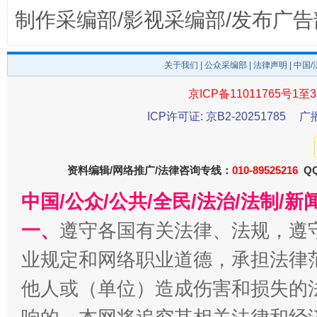
制作采编部/影视采编部/发布广告
关于我们
|
公众采编部
|
法律声明
| 中国
京ICP备11011765号1至3
东山县通报“牛蛙产品抗生素超标问题”
法
ICP许可证: 京B2-20251785
广
资料编辑/网络推广/法律咨询专线：
010-89525216
QQ
中国/公众/公共/全民/法治/法制/
一、
遵守各国有关法律、法规，遵
业规定和网络职业道德，承担法律
他人或（单位）造成伤害和损失的
千年窑火 生生不息
一