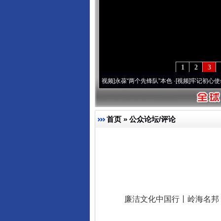
1
2
3
周年 深刻改变雪域高原..
·[视频]
永葆“两个先锋队”本色
·[视频]
牢记初心使命 奋进复兴征
首页
»
公众论坛/评论
廉洁文化中国行丨岭海名邦 