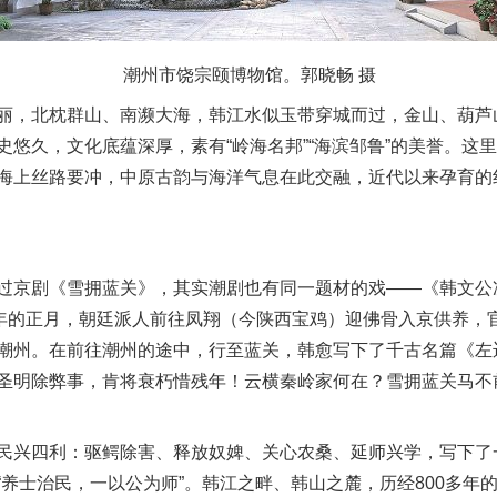
潮州市饶宗颐博物馆。郭晓畅 摄
，北枕群山、南濒大海，韩江水似玉带穿城而过，金山、葫芦
史悠久，文化底蕴深厚，素有“岭海名邦”“海滨邹鲁”的美誉。这
海上丝路要冲，中原古韵与海洋气息在此交融，近代以来孕育的
京剧《雪拥蓝关》，其实潮剧也有同一题材的戏——《韩文公
9年的正月，朝廷派人前往凤翔（今陕西宝鸡）迎佛骨入京供养，
潮州。在前往潮州的途中，行至蓝关，韩愈写下了千古名篇《左
圣明除弊事，肯将衰朽惜残年！云横秦岭家何在？雪拥蓝关马不
兴四利：驱鳄除害、释放奴婢、关心农桑、延师兴学，写下了
“养士治民，一以公为师”。韩江之畔、韩山之麓，历经800多年