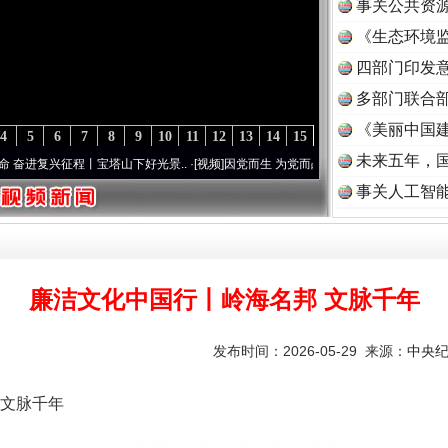
事关公共资
《生态环境监
读
四部门印发
多部门联合部
《美丽中国建
4
5
6
7
8
9
10
11
12
13
14
15
未来五年，
程丨宝塔山下好光景..
·[视频]
因党而生 为党而战——百年“纪”事⑧加强纪律..
·[视频]
事关人工智
廉洁文化中国行丨岭海名邦 文脉千年
发布时间：2026-05-29 来源：
中央
文脉千年