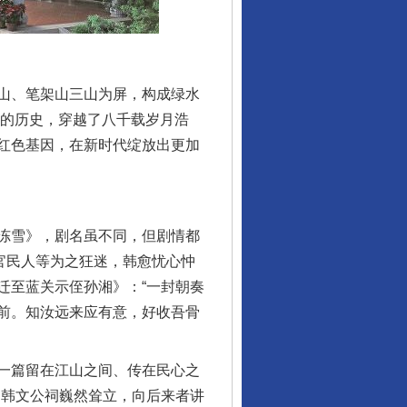
山、笔架山三山为屏，构成绿水
里的历史，穿越了八千载岁月浩
红色基因，在新时代绽放出更加
冻雪》，剧名虽不同，但剧情都
官民人等为之狂迷，韩愈忧心忡
迁至蓝关示侄孙湘》：“一封朝奏
前。知汝远来应有意，好收吾骨
一篇留在江山之间、传在民心之
的韩文公祠巍然耸立，向后来者讲